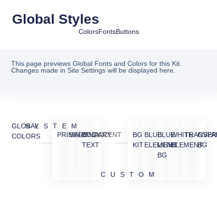
Global Styles
Colors
Fonts
Buttons
This page previews Global Fonts and Colors for this Kit.
Changes made in Site Settings will be displayed here.
GLOBAL
SYSTEM
PRIMARY
SECONDARY
BODY
ACCENT
BG
BLUE
BLUE
WHITE
TRANSPA
OVER
COLORS
TEXT
KIT
ELEMENT
LIGHT
ELEMENT
BG
BG
CUSTOM