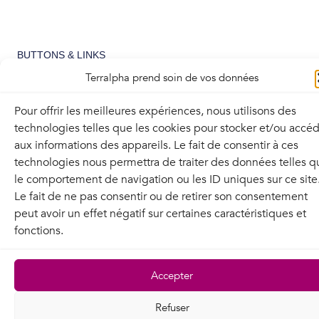
BUTTONS & LINKS
Terralpha prend soin de vos données
Buttons and links inherit their style from Global Fonts and Colors settings
in Site Settings.
Pour offrir les meilleures expériences, nous utilisons des
technologies telles que les cookies pour stocker et/ou accé
aux informations des appareils. Le fait de consentir à ces
technologies nous permettra de traiter des données telles q
Main CTA button
le comportement de navigation ou les ID uniques sur ce site
Le fait de ne pas consentir ou de retirer son consentement
Underline Accent
peut avoir un effet négatif sur certaines caractéristiques et
Hyperlink
This is
fonctions.
Accepter
Refuser