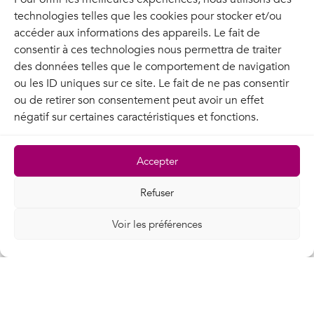
acteurs publics des services de
technologies telles que les cookies pour stocker et/ou
transport de données fiables et
accéder aux informations des appareils. Le fait de
performants, jusqu’à 800Gbps,
consentir à ces technologies nous permettra de traiter
sur l’ensemble du territoire. Cette
des données telles que le comportement de navigation
implantation ferroviaire unique
ou les ID uniques sur ce site. Le fait de ne pas consentir
constitue un atout stratégique, en
ou de retirer son consentement peut avoir un effet
permettant de sécuriser les flux
négatif sur certaines caractéristiques et fonctions.
critiques via des routes
alternatives, contribuant ainsi à
Accepter
une connectivité souveraine.
Refuser
Nous mettons également à
disposition des Dalles
Voir les préférences
Numériques, des terrains prêts à
accueillir des datacenters au plus
près des besoins locaux, réduisant
la latence tout en optimisant
l’efficacité énergétique.