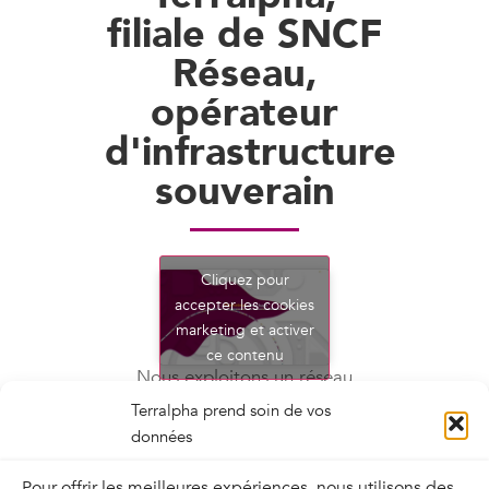
filiale de SNCF
Réseau,
opérateur
d'infrastructure
souverain
Cliquez pour
accepter les cookies
marketing et activer
ce contenu
Nous exploitons un réseau
télécom sécurisé, ultra haut débit
Terralpha prend soin de vos
et à très faible latence, déployé le
données
long des voies ferrées, pour offrir
aux opérateurs, entreprises et
Pour offrir les meilleures expériences, nous utilisons des