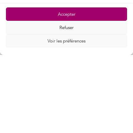
Acheminement du trafic en emprise
et sur fibres SNCF
Accepter
Refuser
Voir les préférences
Demander un devis
En savoir plus sur
notre réseau