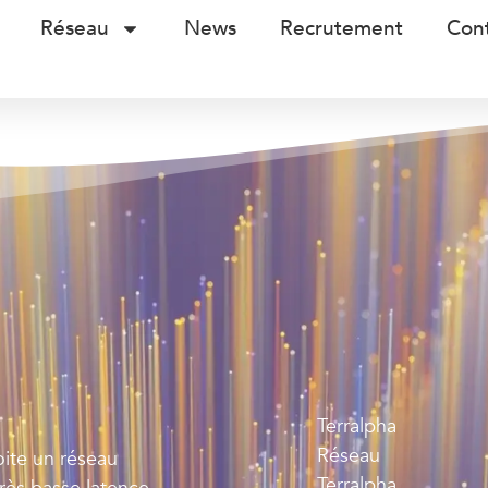
Réseau
News
Recrutement
Con
Terralpha
Réseau
oite un réseau
Terralpha