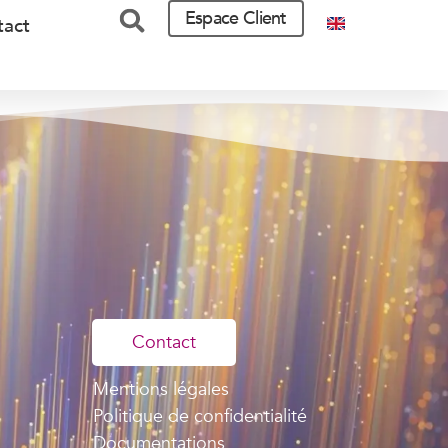
Espace Client
tact
Contact
Mentions légales
Politique de confidentialité
Documentations