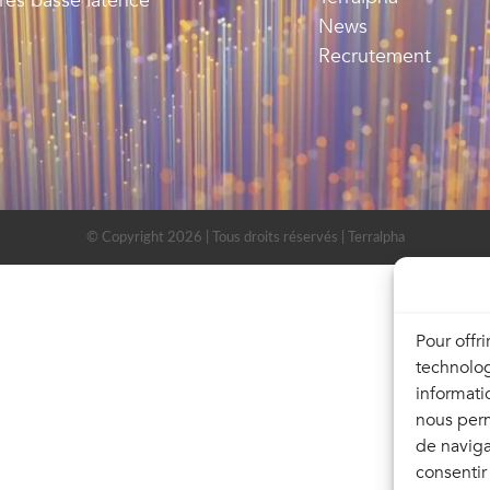
très basse latence
News
Recrutement
© Copyright 2026 | Tous droits réservés | Terralpha
Pour offr
technolog
informati
nous perm
de naviga
consentir