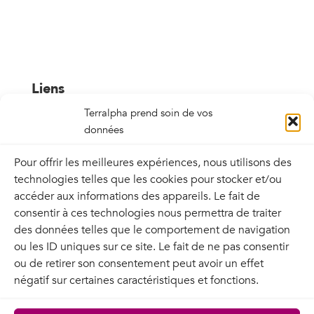
Liens
Terralpha prend soin de vos
données
Liens sortants
Pour offrir les meilleures expériences, nous utilisons des
Le propriétaire du site décline toute
technologies telles que les cookies pour stocker et/ou
responsabilité et n’est pas engagé par le
accéder aux informations des appareils. Le fait de
référencement via des liens hypertextes, de
consentir à ces technologies nous permettra de traiter
ressources tierces présentes sur le réseau
des données telles que le comportement de navigation
Internet, tant en ce qui concerne leur contenu
ou les ID uniques sur ce site. Le fait de ne pas consentir
que leur pertinence.
ou de retirer son consentement peut avoir un effet
négatif sur certaines caractéristiques et fonctions.
Liens entrants
Le propriétaire du site autorise les liens