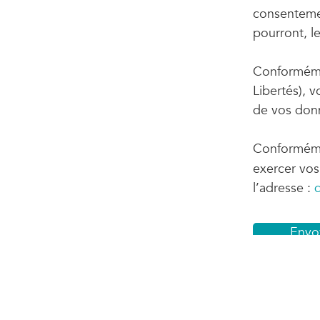
consenteme
pourront, l
Conformémen
Libertés), v
de vos don
Conforméme
exercer vos 
l’adresse :
d
Envoy
candi