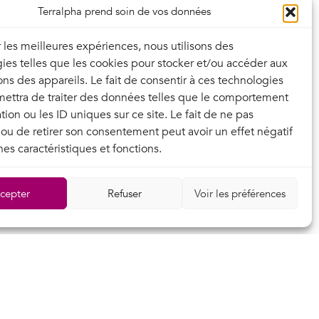
Terralpha prend soin de vos données
 2 ans et
e accord.
ir les meilleures expériences, nous utilisons des
ies telles que les cookies pour stocker et/ou accéder aux
tique et
ons des appareils. Le fait de consentir à ces technologies
uppression
ettra de traiter des données telles que le comportement
tion ou les ID uniques sur ce site. Le fait de ne pas
 ou de retirer son consentement peut avoir un effet négatif
pouvez
nes caractéristiques et fonctions.
lpha, à
cepter
Refuser
Voir les préférences