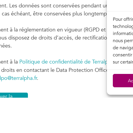
nt. Les données sont conservées pendant une durée de
e cas échéant, être conservées plus longtemps avec votr
Pour offr
technolog
t à la réglementation en vigueur (RGPD et loi Informa
informati
ous disposez de droits d’accès, de rectification et de s
nous perm
nées.
de naviga
consentir
nt à la
Politique de confidentialité de Terralpha
, vous 
sur certai
droits en contactant le Data Protection Officer de Terra
po@terralpha.fr
.
Ac
er la
dature