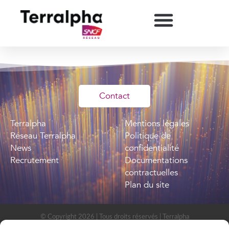
Contact
Terralpha
Mentions légales
Réseau Terralpha
Politique de
News
confidentialité
Recrutement
Documentations
contractuelles
Plan du site
© Copyright 2026 | Tous droits réservés | Terralpha