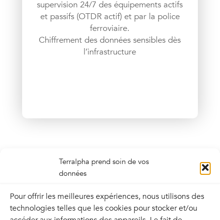
supervision 24/7 des équipements actifs
et passifs (OTDR actif) et par la police
ferroviaire.
Chiffrement des données sensibles dès
l’infrastructure
Terralpha prend soin de vos
Notre solution améliore la robustesse des
données
réseaux des opérateurs télécom grâce à la
Pour offrir les meilleures expériences, nous utilisons des
diversité de ses routes optiques depuis les plus
technologies telles que les cookies pour stocker et/ou
grands DataCenters de France jusque dans les