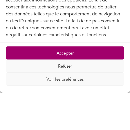
accéder aux informations des appareils. Le fait de
villes mal desservies par les principaux acteurs
consentir à ces technologies nous permettra de traiter
du transport de données.
des données telles que le comportement de navigation
Demander un devis
ou les ID uniques sur ce site. Le fait de ne pas consentir
ou de retirer son consentement peut avoir un effet
négatif sur certaines caractéristiques et fonctions.
Accepter
Ils nous font confiance
Refuser
Voir les préférences