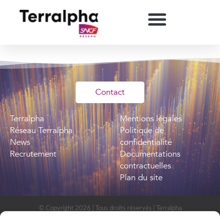
Contact
Terralpha
Mentions légales
Réseau Terralpha
Politique de
News
confidentialité
Recrutement
Documentations
contractuelles
Plan du site
© Copyright 2026 | Tous droits réservés | Terralpha