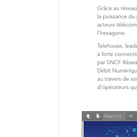
Grâce au réseau
la puissance du 
acteurs télécom
l’hexagone.
Telehouse, lead
à forte connecti
par SNCF Réseau 
Débit Numériqu
au travers de son
d’opérateurs qui
Page
1
/
4