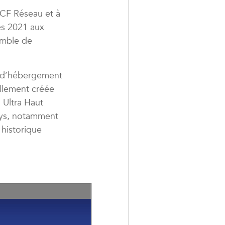
NCF Réseau et à
ès 2021 aux
emble de
ns d’hébergement
vellement créée
 Ultra Haut
ays, notamment
 historique