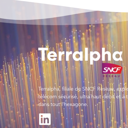
Terralpha, filiale de SNCF Réseau, expl
télécom sécurisé, ultra haut débit et à 
dans tout l’hexagone.