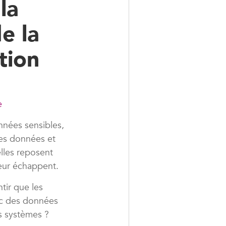
la
e la
tion
e
nnées sensibles,
des données et
elles reposent
eur échappent.
tir que les
ec des données
s systèmes ?