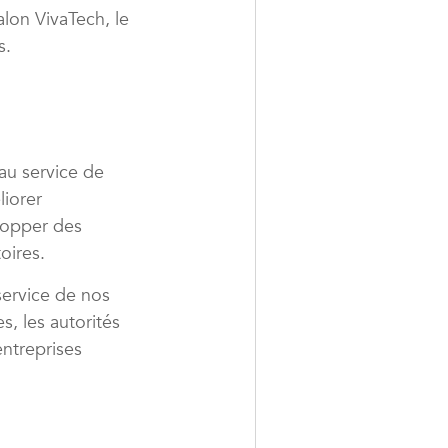
lon VivaTech, le
s.
au service de
liorer
lopper des
oires.
service de nos
s, les autorités
entreprises