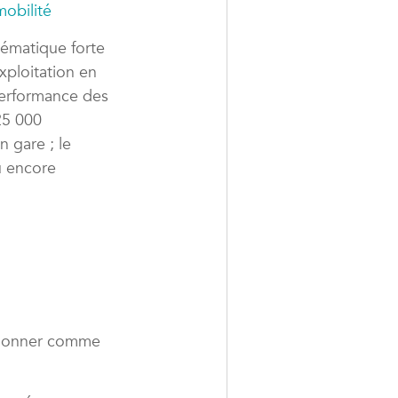
mobilité
hématique forte
exploitation en
performance des
25 000
 gare ; le
u encore
sitionner comme