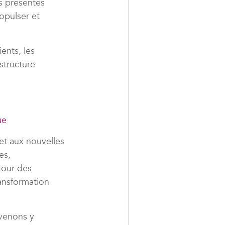
és présentes
opulser et
ents, les
astructure
ue
et aux nouvelles
es,
tour des
ransformation
 venons y