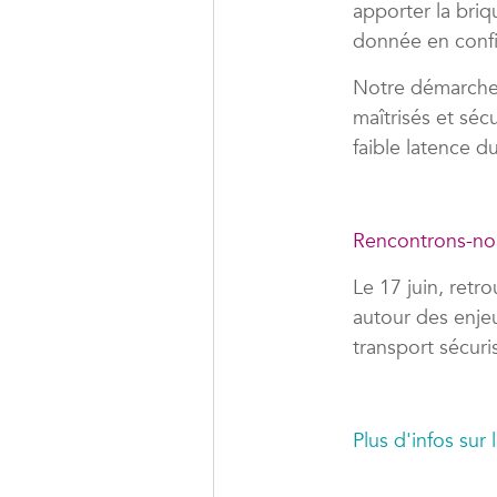
apporter la briq
donnée en conf
Notre démarche 
maîtrisés et séc
faible latence d
Rencontrons-nou
Le 17 juin, retr
autour des enje
transport sécur
Plus d'infos sur