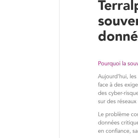
Terral
souver
donné
Pourquoi la sou
Aujourd’hui, le
face à des exig
des cyber-risque
sur des réseaux
Le problème con
données critiqu
en confiance, s