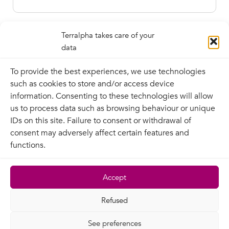
Terralpha takes care of your
data
To provide the best experiences, we use technologies
such as cookies to store and/or access device
information. Consenting to these technologies will allow
us to process data such as browsing behaviour or unique
IDs on this site. Failure to consent or withdrawal of
Contact
consent may adversely affect certain features and
functions.
Terralpha
Legal information
Terralpha network
Privacy policy
Accept
News
Contractual
Recruitment
documentation
Refused
Site map
See preferences